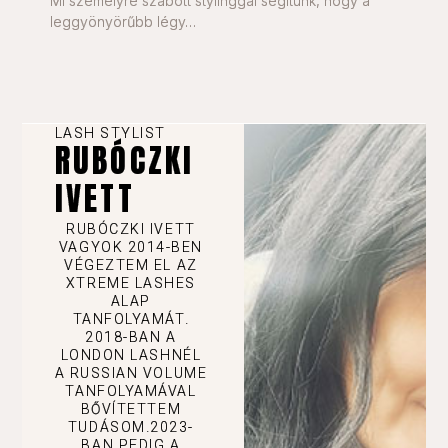
Mi személyre szabott stylinggal segítünk, hogy a
leggyönyörűbb légy…
LASH STYLIST
RUBÓCZKI
IVETT
RUBÓCZKI IVETT
VAGYOK 2014-BEN
VÉGEZTEM EL AZ
XTREME LASHES
ALAP
TANFOLYAMÁT.
2018-BAN A
LONDON LASHNÉL
A RUSSIAN VOLUME
TANFOLYAMÁVAL
BŐVÍTETTEM
TUDÁSOM.2023-
BAN PEDIG A